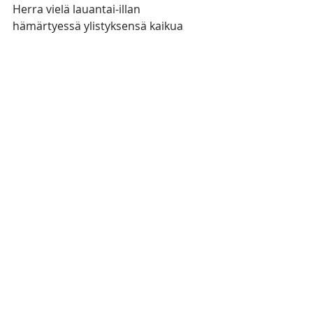
Herra vielä lauantai-illan 
hämärtyessä ylistyksensä kaikua 
vanhurskasten majoissa, sillä "suuri 
on keskellämme Israelin Pyhä."
Jumalan rauhan terveisin,
Eino Miettunen
(
RS 1967: 2)
Viimeisimmät päivitykset
Katso kaikki