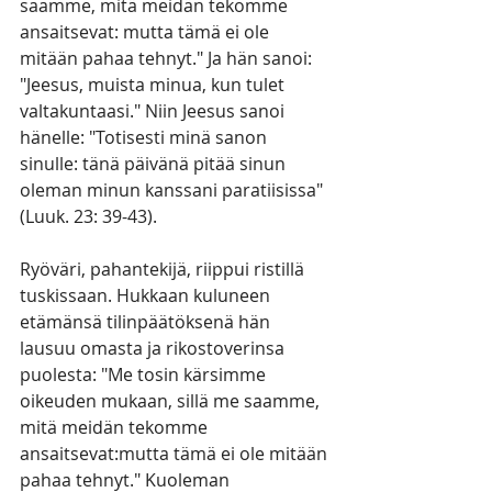
saamme, mitä meidän tekomme 
ansaitsevat: mutta tämä ei ole 
mitään pahaa tehnyt." Ja hän sanoi: 
"Jeesus, muista minua, kun tulet 
valtakuntaasi." Niin Jeesus sanoi 
hänelle: "Totisesti minä sanon 
sinulle: tänä päivänä pitää sinun 
oleman minun kanssani paratiisissa" 
(Luuk. 23: 39-43).
Ryöväri, pahantekijä, riippui ristillä 
tuskissaan. Hukkaan kuluneen 
etämänsä tilinpäätöksenä hän 
lausuu omasta ja rikostoverinsa 
puolesta: "Me tosin kärsimme 
oikeuden mukaan, sillä me saamme, 
mitä meidän tekomme 
ansaitsevat:mutta tämä ei ole mitään 
pahaa tehnyt." Kuoleman 