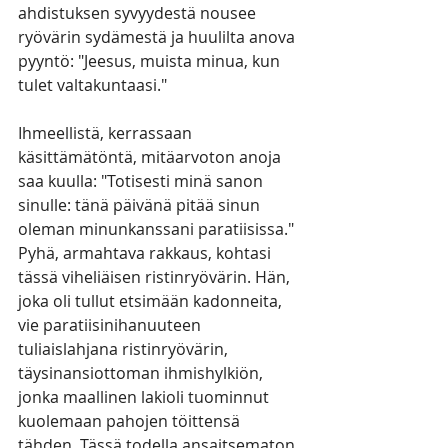
ahdistuksen syvyydestä nousee 
ryövärin sydämestä ja huulilta anova 
pyyntö: "Jeesus, muista minua, kun 
tulet valtakuntaasi."
Ihmeellistä, kerrassaan 
käsittämätöntä, mitäarvoton anoja 
saa kuulla: "Totisesti minä sanon 
sinulle: tänä päivänä pitää sinun 
oleman minunkanssani paratiisissa." 
Pyhä, armahtava rakkaus, kohtasi 
tässä viheliäisen ristinryövärin. Hän, 
joka oli tullut etsimään kadonneita, 
vie paratiisinihanuuteen 
tuliaislahjana ristinryövärin, 
täysinansiottoman ihmishylkiön, 
jonka maallinen lakioli tuominnut 
kuolemaan pahojen töittensä 
tähden. Tässä todella ansaitsematon 