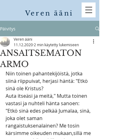
Veren ääni
Päivitys
Veren ääni
11.12.2020
2 min käytetty lukemiseen
ANSAITSEMATON
ARMO
Niin toinen pahantekijöistä, jotka 
siinä riippuivat, herjasi häntä: "Etkö 
sinä ole Kristus?
Auta itseäsi ja meitä," Mutta toinen 
vastasi ja nuhteli hänta sanoen: 
"Etkö sinä edes pelkää Jumalaa, sinä, 
joka olet saman 
rangaistuksenalainen? Me tosin 
kärsimme oikeuden mukaan,sillä me 