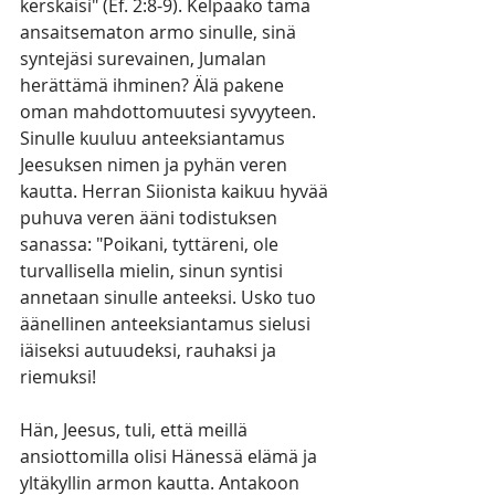
kerskaisi" (Ef. 2:8-9). Kelpaako tämä 
ansaitsematon armo sinulle, sinä 
syntejäsi surevainen, Jumalan 
herättämä ihminen? Älä pakene 
oman mahdottomuutesi syvyyteen. 
Sinulle kuuluu anteeksiantamus 
Jeesuksen nimen ja pyhän veren 
kautta. Herran Siionista kaikuu hyvää 
puhuva veren ääni todistuksen 
sanassa: "Poikani, tyttäreni, ole 
turvallisella mielin, sinun syntisi 
annetaan sinulle anteeksi. Usko tuo 
äänellinen anteeksiantamus sielusi 
iäiseksi autuudeksi, rauhaksi ja 
riemuksi!
Hän, Jeesus, tuli, että meillä 
ansiottomilla olisi Hänessä elämä ja 
yltäkyllin armon kautta. Antakoon 