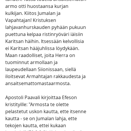
armo otti huostaansa kurjan 
kulkijan. Kiitos Jumalan ja 
Vapahtajan! Kristuksen 
lahjavanhurskauden pyhään pukuun 
puettuna kelpaa ristinryöväri iäisiin 
Karitsan häihin. Itsessään kelvollisia 
ei Karitsan hääjuhlissa löydykään. 
Maan raadolliset, joita Herra on 
tuominnut armollaan ja 
laupeudellaan Siionissaan, siellä 
iloitsevat Armahtajan rakkaudesta ja 
ansaitsemattomastaarmosta. 
Apostoli Paavali kirjoittaa Efeson 
kristityille: "Armosta te olette 
pelastetut uskon kautta, ette itsenne 
kautta - se on Jumalan lahja, ette 
tekojen kautta, ettei kukaan 