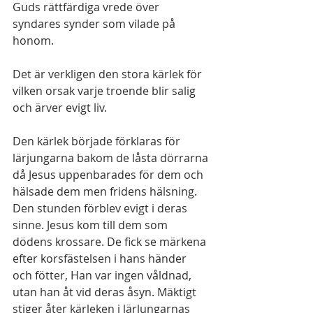
Guds rättfärdiga vrede över 
syndares synder som vilade på 
honom. 
Det är verkligen den stora kärlek för 
vilken orsak varje troende blir salig 
och ärver evigt liv. 
Den kärlek började förklaras för 
lärjungarna bakom de låsta dörrarna 
då Jesus uppenbarades för dem och 
hälsade dem men fridens hälsning. 
Den stunden förblev evigt i deras 
sinne. Jesus kom till dem som 
dödens krossare. De fick se märkena 
efter korsfästelsen i hans händer 
och fötter, Han var ingen våldnad, 
utan han åt vid deras åsyn. Mäktigt 
stiger åter kärleken i lärlungarnas 