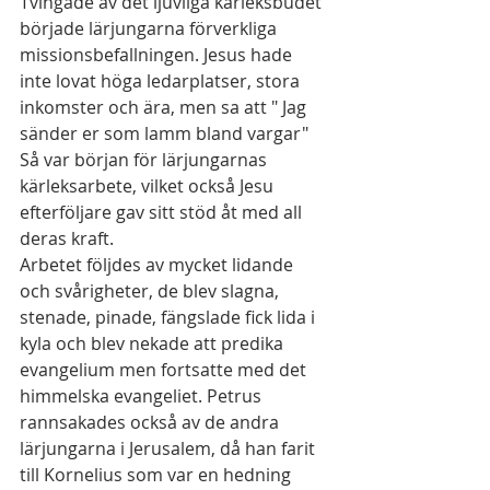
Tvingade av det ljuvliga kärleksbudet 
började lärjungarna förverkliga 
missionsbefallningen. Jesus hade 
inte lovat höga ledarplatser, stora 
inkomster och ära, men sa att " Jag 
sänder er som lamm bland vargar" 
Så var början för lärjungarnas 
kärleksarbete, vilket också Jesu 
efterföljare gav sitt stöd åt med all 
deras kraft.
Arbetet följdes av mycket lidande 
och svårigheter, de blev slagna, 
stenade, pinade, fängslade fick lida i 
kyla och blev nekade att predika 
evangelium men fortsatte med det 
himmelska evangeliet. Petrus 
rannsakades också av de andra 
lärjungarna i Jerusalem, då han farit 
till Kornelius som var en hedning 