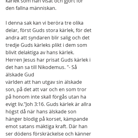
kärlek som han visat och gjort för 
den fallna människan.
I denna sak kan vi beröra tre olika 
delar, först Guds stora kärlek, för det 
andra att syndaren blir salig och det 
tredje Guds kärleks plikt i dem som 
blivit delaktiga av hans kärlek. 
Herren Jesus har prisat Guds kärlek i 
det han sa till Nikodemus. "- Så 
älskade Gud 
världen att han utgav sin älskade 
son, på det att var och en som tror 
på honom inte skall förgås utan ha 
evigt liv."Joh 3:16. Guds kärlek är allra 
högst då när hans älskade son 
hänger blodig på korset, kämpande 
emot satans mäktiga kraft. Där han 
ser dödens förskräckelse och känner 