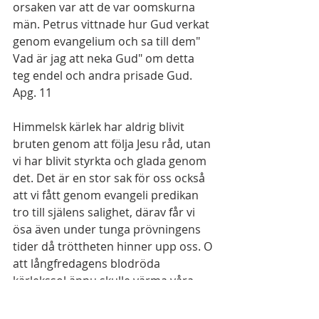
orsaken var att de var oomskurna 
män. Petrus vittnade hur Gud verkat 
genom evangelium och sa till dem" 
Vad är jag att neka Gud" om detta 
teg endel och andra prisade Gud. 
Apg. 11
Himmelsk kärlek har aldrig blivit 
bruten genom att följa Jesu råd, utan 
vi har blivit styrkta och glada genom 
det. Det är en stor sak för oss också 
att vi fått genom evangeli predikan 
tro till själens salighet, därav får vi 
ösa även under tunga prövningens 
tider då tröttheten hinner upp oss. O 
att långfredagens blodröda 
kärlekssol ännu skulle värma våra 
hjärtan under prövningar och när 
ljumheten vill nå oss under 