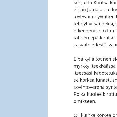
sen, että Karitsa ko
eihän Jumala ole lu
löytyväin hyveitten
tehnyt viisaudeksi,
oikeudentunto ihmis
tähden epäilemisel
kasvoin edestä, vaa
Eipä kyllä totinen s
myrkky itsekkäässä 
itsessäsi kadotetuks
se korkea lunastush
sovintoverenä synt
Poika kuolee kirott
omikseen. 
Oi, kuinka korkea o