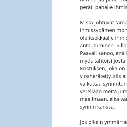
peräti pahalle ihmis
Mistä johtuvat tämä
ihmissydämen monist
ole itsekkäälle ihm
antautuminen. Sillä
Paavali sanoo, että 
myös tahtoisi josta
Kristuksen, joka o
ylösherätetty, siis
vaikuttaa synnintunt
verellään meitä Juma
maailmaan, eikä varj
synnin kanssa.
Jos oikein ymmärrä