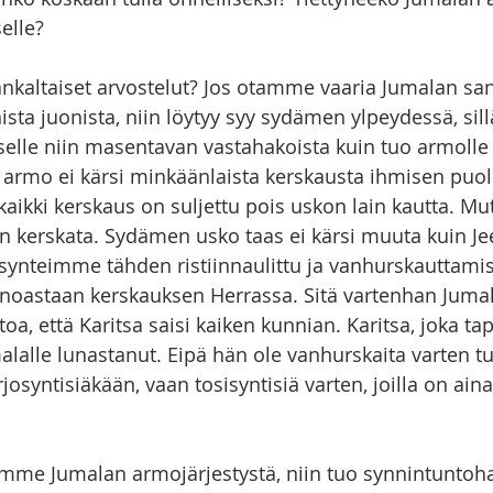
elle?
nkaltaiset arvostelut? Jos otamme vaaria Jumalan sa
a juonista, niin löytyy syy sydämen ylpeydessä, sill
iselle niin masentavan vastahakoista kuin tuo armolle
 armo ei kärsi minkäänlaista kerskausta ihmisen puole
kaikki kerskaus on suljettu pois uskon lain kautta. Mu
in kerskata. Sydämen usko taas ei kärsi muuta kuin J
n synteimme tähden ristiinnaulittu ja vanhurskautta
 ainoastaan kerskauksen Herrassa. Sitä vartenhan Jumal
oa, että Karitsa saisi kaiken kunnian. Karitsa, joka tap
lalle lunastanut. Eipä hän ole vanhurskaita varten tul
osyntisiäkään, vaan tosisyntisiä varten, joilla on aina
mme Jumalan armojärjestystä, niin tuo synnintuntohan