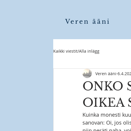
Veren ääni
Kaikki viestit/Alla inlägg
Veren ääni
6.4.20
ONKO 
OIKEA 
Kuinka monesti kuu
sanovan: Oi, jos ol
niin peräti paha, v