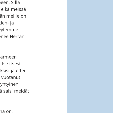
een. Sillä 
 eikä meissä 
än meille on 
den- ja 
isyytemme 
enee Herran 
käärmeen 
tse itsesi 
sisi ja ettei 
 vuotanut 
yntyinen 
ä saisi meidät 
nä on, 