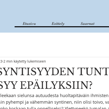
Etusivu
Esittely
Saarnat
23
2 min käytetty lukemiseen
SYNTISYYDEN TUN
SYY EPÄILYKSIIN?
leekaan sielunsa autuudesta huoltapitäväin ihmisten
isin pyhempi ja vähemmän syntinen, niin olisi toivo, v
oinko koskaan tulla onnelliseksi? Ylettyneekö Jumalan