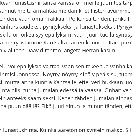
rkean lunastushintansa kanssa on meille juuri tositarp
vannut meitä armahtaa meidän kristillisten avuimme,
 tähden, vaan oman rakkaan Poikansa tähden, jonka H
 vanhurskaudeksi, pyhitykseksi ja lunastukseksi. Pyhyy
ellä on oikea syy epäilyksiin, vaan juuri tuolla synt
lä me ryöstämme Karitsalta kaiken kunnian. Kain pak
n viallinen Daavid tahtoo langeta Herran käsiin. 
ielu voi epäilyksiä välttää, vaan sen tekee tuo vanha 
ihmisluonnossa. Nöyrry, nöyrry, sinä ylpeä sisu, tuomi
i, mutta anna kunnia Karitsalle, ettei veri hukkaan juok
inta olisi turha Jumalan edessä taivaassa. Onhan veri
ein anteeksisaamiseksi. Kenen tähden Jumalan ainoas
una puun päällä? Eikö juuri sinun ja minun tähden, ett
n lunastushinta. Kuinka ääretön on syntein makso. Sii