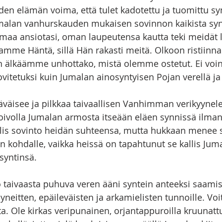
yyden elämän voima, että tulet kadotettu ja tuomittu sy
alan vanhurskauden mukaisen sovinnon kaikista synn
maa ansiotasi, oman laupeutensa kautta teki meidät l
tamme Häntä, sillä Hän rakasti meitä. Olkoon ristiinna
älkäämme unhottako, mistä olemme ostetut. Ei voinu
vitetuksi kuin Jumalan ainosyntyisen Pojan verellä ja
äisee ja pilkkaa taivaallisen Vanhimman verikyynelei
toivolla Jumalan armosta itseään eläen synnissä ilman
is sovinto heidän suhteensa, mutta hukkaan menee s
 kohdalle, vaikka heissä on tapahtunut se kallis Jumal
syntinsä.
 taivaasta puhuva veren ääni syntein anteeksi saamis
yneitten, epäileväisten ja arkamielisten tunnoille. Voit
a. Ole kirkas veripunainen, orjantappuroilla kruunattu