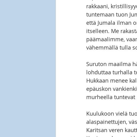
rakkaani, kristillis
tuntemaan tuon Jum
että Jumala ilman o
itselleen. Me rakas
päämaalimme, vaan 
vähemmällä tulla so
Suruton maailma häv
lohduttaa turhalla 
Hukkaan menee kall
epäuskon vankienkin
murheella tuntevat 
Kuulukoon vielä tuo
alaspainettujen, väs
Karitsan veren kautt