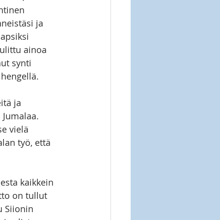
ntinen 
eistäsi ja 
apsiksi 
ulittu ainoa 
t synti 
 hengellä.
tä ja 
 Jumalaa. 
e vielä 
an työ, että 
esta kaikkein 
to on tullut 
 Siionin 