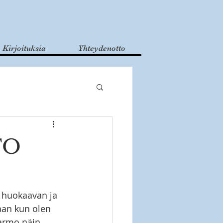
Kirjoituksia
Yhteydenotto
TO
 huokaavan ja 
aan kun olen 
 armo näin 