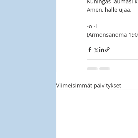
Kuningas laumasi kes
Amen, hallelujaa.
-o -i
(Armonsanoma 1905
Viimeisimmät päivitykset