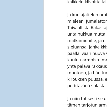
kaikkein kilvoittelia
Ja kun ajattelen omi
mieleeni jumalattom
Taivaallista Rakast
unta nukkua mutta h
matkamiehille, ja n
sieluansa ijankaikki
päällä, vaan huuva v
kuuluu armoistuime
yhtä palava rakkaus 
muotoon, ja hän tuo
kirouksen puussa, et
perittävänä sulast
Ja niin totisesti se
tämän tarjotun armo