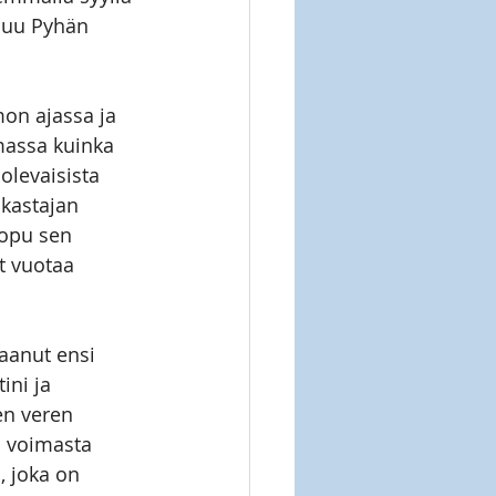
uluu Pyhän 
mon ajassa ja
massa kuinka 
olevaisista 
akastajan 
lopu sen 
t vuotaa 
aanut ensi 
ini ja 
sen veren 
n voimasta 
, joka on 