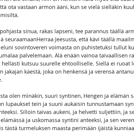
että ota vastaan armon ääni, kun se vielä sielläkin ku
misiltä.
ohjasta sinua, rakas lapseni, tee parannus täällä ar
illä seuraamaanHerraa Jeesusta, että kävi täällä maail
ieluni sovintoveren voimasta on puhistetuksi tullut ku
 Jumalaa palvelemaan. Älä enään vainoa taivaallisen r
 hellästi kutsuu suurelle ehtoolliselle. Siellä ei ruoat 
en jakajan käestä, joka on henkensä ja verensä antanu
. 
ta olen mìnäkin, suuri syntinen, Hengen ja elämän s
kun lupaukset tein ja suuni aukaisin tunnustamaan synt
eeksi. Silloin taivas aukeni, ja helvetti suljettiin, ja 
 elämässä ja uskomassa syntini anteeksi, ja sen vere
ois tästä turmeluksen maasta perimään ijäistä kunniaa