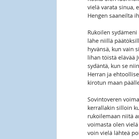
vielä varata sinua, 
Hengen saaneilta ih
Rukoilen sydämeni p
lähe niillä päätöks
hyvänsä, kun vain s
lihan töistä elävää
sydäntä, kun se niin
Herran ja ehtoollis
kirotun maan päälle
Sovintoveren voimas
kerrallakin silloin 
rukoilemaan niitä ant
voimasta olen vielä
voin vielä lähteä p