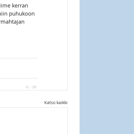
viime kerran 
niin puhukoon 
Armahtajan 
Katso kaikki