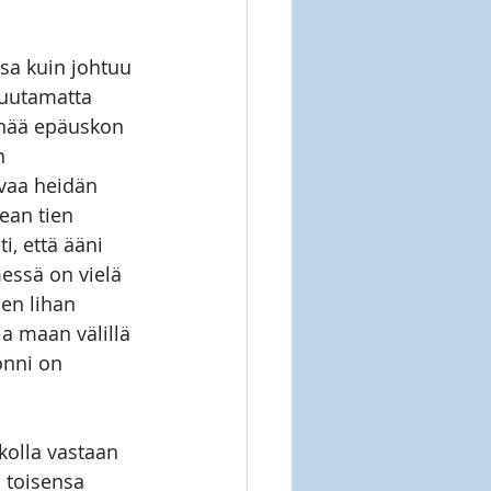
ssa kuin johtuu 
huutamatta 
 enää epäuskon 
n 
ivaa heidän 
ean tien 
i, että ääni 
essä on vielä 
sen lihan 
a maan välillä 
onni on 
kolla vastaan 
 toisensa 