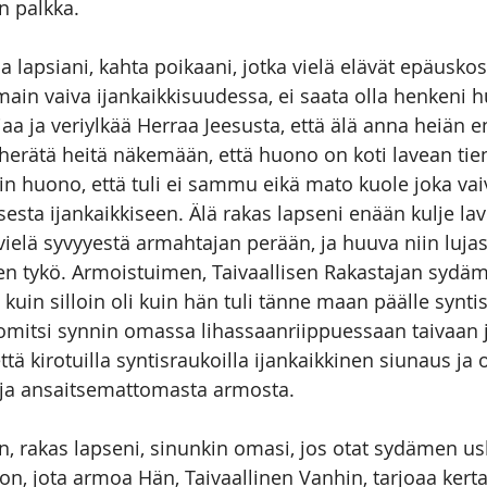
in palkka.
a lapsiani, kahta poikaani, jotka vielä elävät epäusko
ain vaiva ijankaikkisuudessa, ei saata olla henkeni 
ajaa ja veriylkää Herraa Jeesusta, että älä anna heiän
erätä heitä näkemään, että huono on koti lavean tie
iin huono, että tuli ei sammu eikä mato kuole joka va
sesta ijankaikkiseen. Älä rakas lapseni enään kulje lav
ielä syvyyestä armahtajan perään, ja huuva niin lujast
n tykö. Armoistuimen, Taivaallisen Rakastajan sydäm
kuin silloin oli kuin hän tuli tänne maan päälle synti
mitsi synnin omassa lihassaanriippuessaan taivaan j
tä kirotuilla syntisraukoilla ijankaikkinen siunaus ja 
a ja ansaitsemattomasta armosta.
 on, rakas lapseni, sinunkin omasi, jos otat sydämen us
n, jota armoa Hän, Taivaallinen Vanhin, tarjoaa kerta