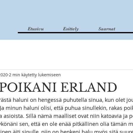
Etusivu
Esittely
Saarnat
2020
2 min käytetty lukemiseen
 POIKANI ERLAND
rästä haluni on hengessä puhutella sinua, kun olet jo
a minun haluni olisi, että puhua sinullekin, rakas poi
a asioista. Sillä nämä maalliset ovat niin katoavia ja 
könäni sen, että en ole enää pitkällinen olia tämän m
inen äiti sinulle, niin on henkeni halu myös sitä suur