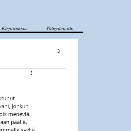
Kirjoituksia
Yhteydenotto
utunut 
kani, jonkun 
pois meneviä. 
aan päällä. 
emmalla syyllä 