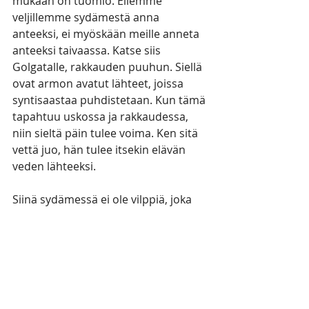
mukaan on tuomio. Ellemme 
veljillemme sydämestä anna 
anteeksi, ei myöskään meille anneta 
anteeksi taivaassa. Katse siis 
Golgatalle, rakkauden puuhun. Siellä 
ovat armon avatut lähteet, joissa 
syntisaastaa puhdistetaan. Kun tämä 
tapahtuu uskossa ja rakkaudessa, 
niin sieltä päin tulee voima. Ken sitä 
vettä juo, hän tulee itsekin elävän 
veden lähteeksi.
Siinä sydämessä ei ole vilppiä, joka 
on vihmottu Karitsan verellä. Siinä 
on elämä, ja se elämä on valkeus. Se 
paistaa myös uskottomalle 
maailmalle, niin että senkin täytyy 
totuuden tullen sanoa, niin kuin 
sanottiin kerran: "Totisesti Hän oli 