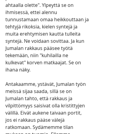
ahtaalla olette". Ylpeyttä se on 
ihmisessä, ettei alennu 
tunnustamaan omaa heikkouttaan ja 
tehtyjä rikoksia, kielen syntejä ja 
muita erehtymisen kautta tulleita 
syntejä. Ne voidaan sovittaa. Ja kun 
Jumalan rakkaus pääsee työtä 
tekemään, niin "kuhilailla ne 
kulkevat" korven matkaajat. Se on 
ihana näky.
Antakaamme, ystävät, Jumalan työn 
meissä sijaa saada, sillä se on 
Jumalan tahto, että rakkaus ja 
vilpittömyys saisivat olla kristittyjen 
välillä. Eivät aukene taivaan portit, 
jos ei rakkaus pääse välejä 
ratkomaan. Sydämemme tilan 