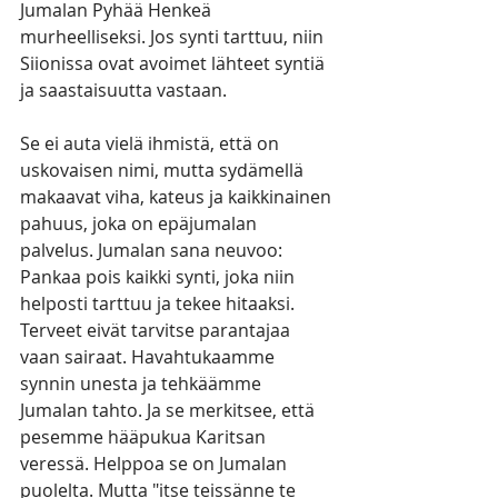
Jumalan Pyhää Henkeä 
murheelliseksi. Jos synti tarttuu, niin 
Siionissa ovat avoimet lähteet syntiä 
ja saastaisuutta vastaan.
Se ei auta vielä ihmistä, että on 
uskovaisen nimi, mutta sydämellä 
makaavat viha, kateus ja kaikkinainen 
pahuus, joka on epäjumalan 
palvelus. Jumalan sana neuvoo: 
Pankaa pois kaikki synti, joka niin 
helposti tarttuu ja tekee hitaaksi. 
Terveet eivät tarvitse parantajaa 
vaan sairaat. Havahtukaamme 
synnin unesta ja tehkäämme 
Jumalan tahto. Ja se merkitsee, että 
pesemme hääpukua Karitsan 
veressä. Helppoa se on Jumalan 
puolelta. Mutta "itse teissänne te 