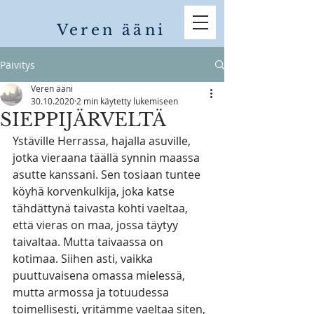
Veren ääni
Päivitys
Veren ääni
30.10.2020
2 min käytetty lukemiseen
SIEPPIJÄRVELTÄ
Ystäville Herrassa, hajalla asuville, 
jotka vieraana täällä synnin maassa 
asutte kanssani. Sen tosiaan tuntee 
köyhä korvenkulkija, joka katse 
tähdättynä taivasta kohti vaeltaa, 
että vieras on maa, jossa täytyy 
taivaltaa. Mutta taivaassa on 
kotimaa. Siihen asti, vaikka 
puuttuvaisena omassa mielessä, 
mutta armossa ja totuudessa 
toimellisesti, yritämme vaeltaa siten, 