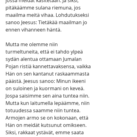
jossa meidät käsitetään. Ja siksi, 
pitäkäämme sulana riemuna, jos 
maailma meitä vihaa. Lohdutukseksi 
sanoo Jeesus: Tietäkää maailman jo 
ennen vihanneen häntä.
Mutta me olemme niin 
turmeltuneita, että ei tahdo ylpeä 
sydän alentua ottamaan Jumalan 
Pojan ristiä kannettavaksensa, vaikka 
Hän on sen kantanut raskaammasta 
päästä. Jeesus sanoo: Minun ikeeni 
on suloinen ja kuormani on keveä. 
Jospa saisimme sen aina tuntea niin. 
Mutta kun laitumella lepäämme, niin 
totuudessa saamme niin tuntea. 
Armojen armo se on kokonaan, että 
Hän on meidät kutsunut omikseen. 
Siksi, rakkaat ystävät, emme saata 